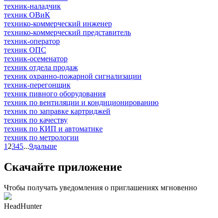
техник-наладчик
техник ОВиК
технико-коммерческий инженер
технико-коммерческий представитель
техник-оператор
техник ОПС
техник-осеменатор
техник отдела продаж
техник охранно-пожарной сигнализации
техник-перегонщик
техник пивного оборудования
техник по вентиляции и кондиционированию
техник по заправке картриджей
техник по качеству
техник по КИП и автоматике
техник по метрологии
1
2
3
4
5
...
9
дальше
Скачайте приложение
Чтобы получать уведомления о приглашениях мгновенно
HeadHunter