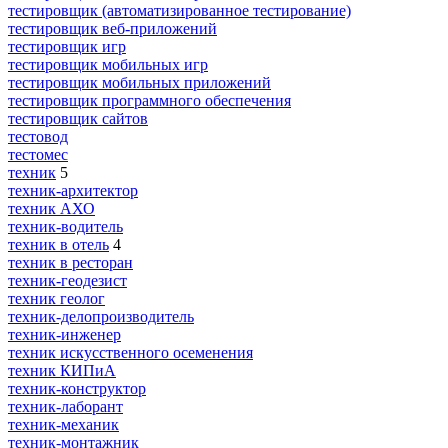
тестировщик (автоматизированное тестирование)
тестировщик веб-приложений
тестировщик игр
тестировщик мобильных игр
тестировщик мобильных приложений
тестировщик программного обеспечения
тестировщик сайтов
тестовод
тестомес
техник
5
техник-архитектор
техник АХО
техник-водитель
техник в отель
4
техник в ресторан
техник-геодезист
техник геолог
техник-делопроизводитель
техник-инженер
техник искусственного осеменения
техник КИПиА
техник-конструктор
техник-лаборант
техник-механик
техник-монтажник