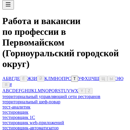
Работа и вакансии
по профессии в
Первомайском
(Горноуральский городской
округ)
А
Б
В
Г
Д
Е
Ж
З
И
К
Л
М
Н
О
П
Р
С
У
Ф
Х
Ц
Ч
Ш
Э
Ю
Ё
Й
Т
Щ
Ы
#
Я
A
B
C
D
E
F
G
H
I
J
K
L
M
N
O
P
Q
R
S
T
U
V
W
X
Y
Z
территориальный управляющий сети ресторанов
территориальный шеф-повар
тест-аналитик
тестировщик
тестировщик 1С
тестировщик web-приложений
тестировщик-автоматизатор