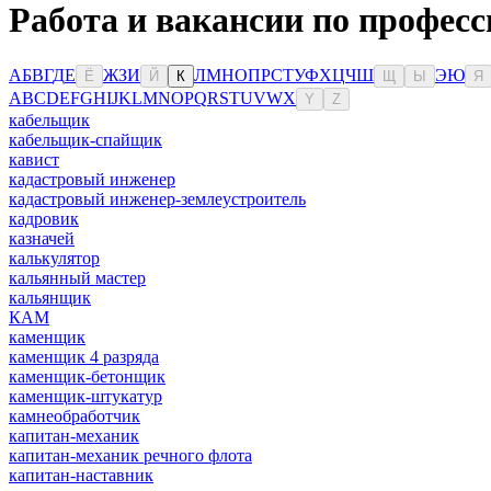
Работа и вакансии по профес
А
Б
В
Г
Д
Е
Ж
З
И
Л
М
Н
О
П
Р
С
Т
У
Ф
Х
Ц
Ч
Ш
Э
Ю
Ё
Й
К
Щ
Ы
Я
A
B
C
D
E
F
G
H
I
J
K
L
M
N
O
P
Q
R
S
T
U
V
W
X
Y
Z
кабельщик
кабельщик-спайщик
кавист
кадастровый инженер
кадастровый инженер-землеустроитель
кадровик
казначей
калькулятор
кальянный мастер
кальянщик
КАМ
каменщик
каменщик 4 разряда
каменщик-бетонщик
каменщик-штукатур
камнеобработчик
капитан-механик
капитан-механик речного флота
капитан-наставник