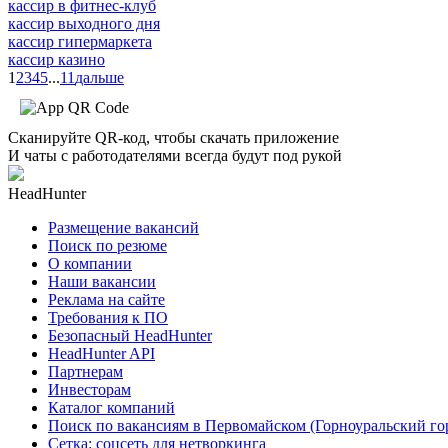
кассир в фитнес-клуб
кассир выходного дня
кассир гипермаркета
кассир казино
1
2
3
4
5
...
11
дальше
Сканируйте QR-код, чтобы скачать приложение
И чаты с работодателями всегда будут под рукой
HeadHunter
Размещение вакансий
Поиск по резюме
О компании
Наши вакансии
Реклама на сайте
Требования к ПО
Безопасный HeadHunter
HeadHunter API
Партнерам
Инвесторам
Каталог компаний
Поиск по вакансиям в Первомайском (Горноуральский го
Сетка: соцсеть для нетворкинга