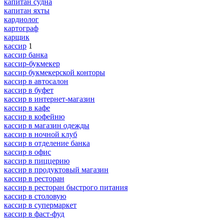
капитан судна
капитан яхты
кардиолог
картограф
карщик
кассир
1
кассир банка
кассир-букмекер
кассир букмекерской конторы
кассир в автосалон
кассир в буфет
кассир в интернет-магазин
кассир в кафе
кассир в кофейню
кассир в магазин одежды
кассир в ночной клуб
кассир в отделение банка
кассир в офис
кассир в пиццерию
кассир в продуктовый магазин
кассир в ресторан
кассир в ресторан быстрого питания
кассир в столовую
кассир в супермаркет
кассир в фаст-фуд