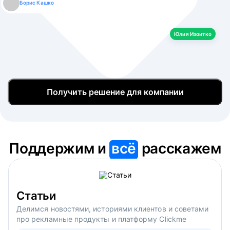
Борис Кашко
Юлия Изоитко
Александр Кулагин
Даниил Макаров
Екатерина Лазаренко
Юлия Изоитко
Получить решение для компании
Поддержим и
всё
расскажем
Статьи
Делимся новостями, историями клиентов и советами
про рекламные продукты и платформу Clickme