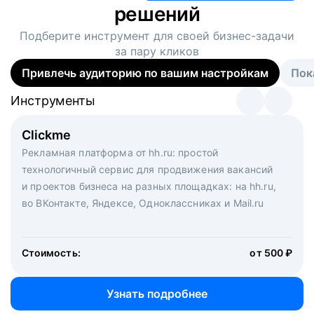
решений
Подберите инструмент для своей
бизнес-задачи
за пару кликов
Привлечь аудиторию по вашим настройкам
Пок
Инструменты
Инструменты
Инструменты
Виртуальный рекрутер
Clickme
Вакансия дня
Массовый подбор под ключ. Решите, сколько
Рекламная платформа от hh.ru: простой
Рекламный формат для вакансий на главной странице
кандидатов и когда вам нужно, и за дело возьмутся
технологичный сервис для продвижения вакансий
hh.ru. Увеличивает количество откликов
маркетологи, рекрутеры и проектные менеджеры
и проектов бизнеса на разных площадках: на hh.ru,
hh.ru с целым набором digital-инструментов
во ВКонтакте, Яндексе, Одноклассниках и Mail.ru
Стоимость:
от 200 000 ₽
Узнать подробнее
Стоимость:
от 500 ₽
Узнать подробнее
Узнать подробнее