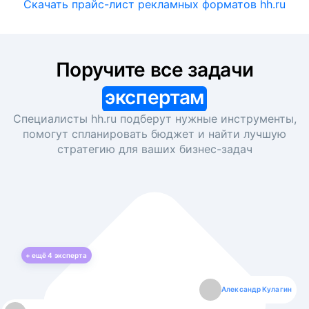
Скачать прайс-лист рекламных форматов hh.ru
Поручите все задачи
экспертам
Специалисты hh.ru подберут нужные инструменты,
помогут спланировать бюджет и найти лучшую
стратегию для ваших
бизнес-задач
+ ещё
4
эксперта
Екатерина Лазаренко
Александр Кулагин
Даниил Макаров
Борис Кашко
Юлия Изоитко